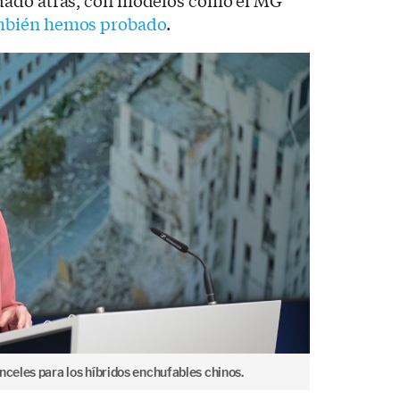
dado atrás, con modelos como el MG
mbién hemos probado
.
nceles para los híbridos enchufables chinos.