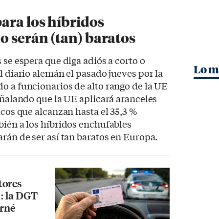
ara los híbridos
o serán (tan) baratos
 se espera que diga adiós a corto o
Lo m
l diario alemán el pasado jueves por la
ndo a funcionarios de alto rango de la UE
señalando que la UE aplicará aranceles
icos que alcanzan hasta el 35,3 %
bién a los híbridos enchufables
arán de ser así tan baratos en Europa.
tores
 : la DGT
arné