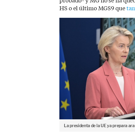
probado- y MG no se ha que
HS o el último MGS9 que
ta
La presidenta de la UE ya prepara ara