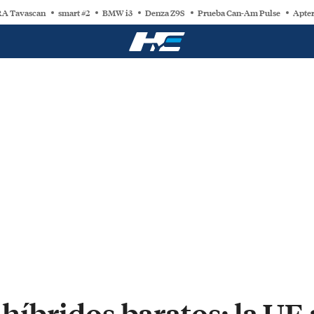
A Tavascan
smart #2
BMW i3
Denza Z9S
Prueba Can-Am Pulse
Apter
s híbridos baratos: la UE