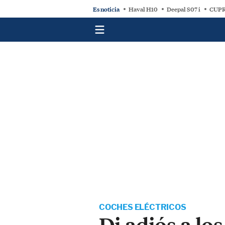
Es noticia
Haval H10
Deepal S07 i
CUPR
COCHES ELÉCTRICOS
Di adiós a lo