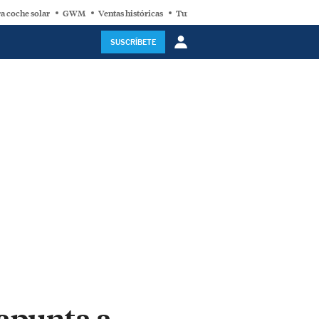
a coche solar
GWM
Ventas históricas
Turbina eólica
SUSCRÍBETE
 apunta a