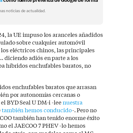
os
como fuente preferida de Google de forma
as noticias de actualidad.
24, la UE impuso los aranceles añadidos
ipulado sobre cualquier automóvil
los eléctricos chinos, las principales
 diciendo adiós en parte a los
pa híbridos enchufables baratos, no
idos enchufables baratos que arrasan
mbién por autonomías cercanas o
 el BYD Seal U DM-i -lee
nuestra
e
también hemos conducido
-. Pero no
COO también han tenido enorme éxito
mo el JAECOO 7 PHEV -lo hemos