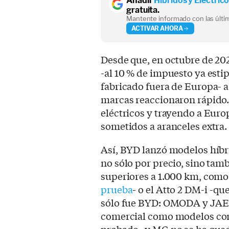
Añadir
Híbridos y Eléctric
gratuita.
Mantente informado con las últim
ACTIVAR AHORA
Desde que, en octubre de 20
-al 10 % de impuesto ya est
fabricado fuera de Europa- a 
marcas reaccionaron rápido…
eléctricos y trayendo a Euro
sometidos a aranceles extra.
Así, BYD lanzó modelos híbr
no sólo por precio, sino ta
superiores a 1.000 km, como
prueba
- o el Atto 2 DM-i -qu
sólo fue BYD: OMODA y JAE
comercial como modelos co