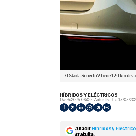
El Skoda Superb iV tiene 120 km de a
HÍBRIDOS Y ELÉCTRICOS
15/05/2025 06:00
Actualizado a 15/05/20
Añadir
Híbridos y Eléctric
gratuita.