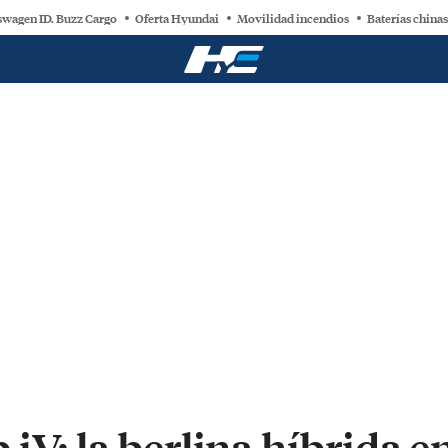
swagen ID. Buzz Cargo
Oferta Hyundai
Movilidad incendios
Baterías chinas
iV: la berlina híbrida 