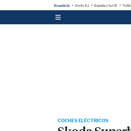
Es noticia
Geely E2
España y la UE
Volk
COCHES ELÉCTRICOS
Skoda Superb 