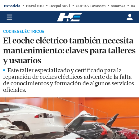
Es noticia
Haval H10
Deepal S07 i
CUPRA Tavascan
smart #2
BMW
COCHES ELÉCTRICOS
El coche eléctrico también necesita
mantenimiento: claves para talleres
y usuarios
Este taller especializado y certificado para la
reparación de coches eléctricos advierte de la falta
de conocimientos y formación de algunos servicios
oficiales.