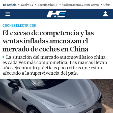
Es noticia
Geely E2
España y la UE
Volkswagen ID. Buzz Cargo
Oferta
COCHES ELÉCTRICOS
El exceso de competencia y las
ventas infladas amenazan el
mercado de coches en China
La situación del mercado automovilístico china
es cada vez más comprometida. Las marcas llevan
años ejecutando prácticas poco éticas que están
afectado a la supervivencia del país.