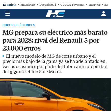
Es noticia
Haval H10
Deepal S07 i
CUPRA Tavascan
smart #2
BMW
COCHES ELÉCTRICOS
MG prepara su eléctrico más barato
para 2028: rival del Renault 5 por
23.000 euros
El nuevo modelo de MG de corte urbano y el
precio más bajo de la gama ya se ha adelantado en
varias ocasiones por parte del fabricante propiedad
del gigante chino Saic Motor.