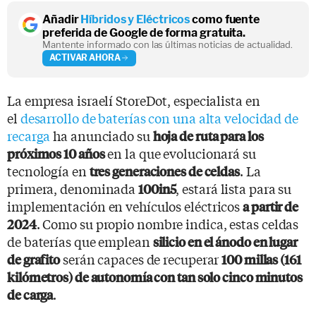
Añadir
Híbridos y Eléctricos
como fuente
preferida de Google de forma gratuita.
Mantente informado con las últimas noticias de actualidad.
ACTIVAR AHORA
La empresa israelí StoreDot, especialista en
el
desarrollo de baterías con una alta velocidad de
recarga
ha anunciado su
hoja de ruta para los
en la que evolucionará su
próximos 10 años
tecnología en
. La
tres generaciones de celdas
primera, denominada
, estará lista para su
100in5
implementación en vehículos eléctricos
a partir de
. Como su propio nombre indica, estas celdas
2024
de baterías que emplean
silicio en el ánodo en lugar
serán capaces de recuperar
de grafito
100 millas (161
kilómetros) de autonomía con tan solo cinco minutos
.
de carga