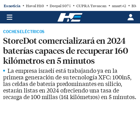
Es noticia
Haval H10
Deepal S07 i
CUPRA Tavascan
smart #2
BMW
COCHES ELÉCTRICOS
StoreDot comercializará en 2024
baterías capaces de recuperar 160
kilómetros en 5 minutos
La empresa israelí está trabajando ya en la
primera generación de su tecnología XFC: 100in5,
las celdas de batería predominantes en silicio,
estarán listas en 2024 ofreciendo una tasa de
recarga de 100 millas (161 kilómetros) en 5 minutos.