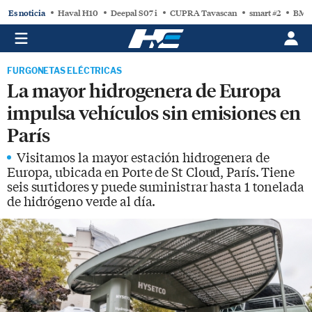
Es noticia
Haval H10
Deepal S07 i
CUPRA Tavascan
smart #2
BMW
FURGONETAS ELÉCTRICAS
La mayor hidrogenera de Europa
impulsa vehículos sin emisiones en
París
Visitamos la mayor estación hidrogenera de
Europa, ubicada en Porte de St Cloud, París. Tiene
seis surtidores y puede suministrar hasta 1 tonelada
de hidrógeno verde al día.