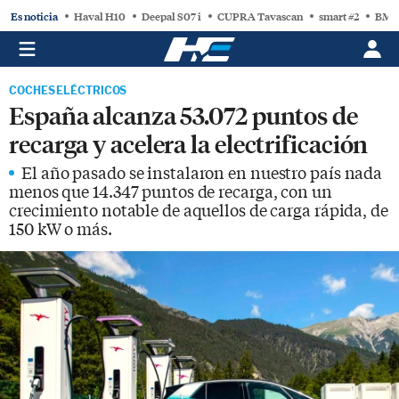
Es noticia
Haval H10
Deepal S07 i
CUPRA Tavascan
smart #2
BMW
COCHES ELÉCTRICOS
España alcanza 53.072 puntos de
recarga y acelera la electrificación
El año pasado se instalaron en nuestro país nada
menos que 14.347 puntos de recarga, con un
crecimiento notable de aquellos de carga rápida, de
150 kW o más.