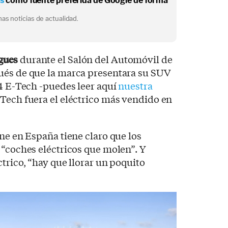
os
como fuente preferida de Google de forma
as noticias de actualidad.
igues
durante el Salón del Automóvil de
ués de que la marca presentara su SUV
 4 E-Tech -puedes leer aquí
nuestra
E-Tech fuera el eléctrico más vendido en
ine en España tiene claro que los
 “coches eléctricos que molen”. Y
trico, “hay que llorar un poquito