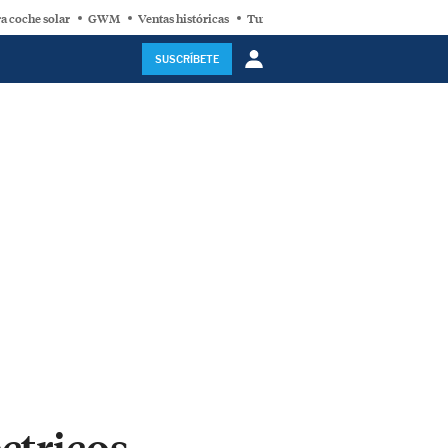
a coche solar
GWM
Ventas históricas
Turbina eólica
SUSCRÍBETE
ctricos