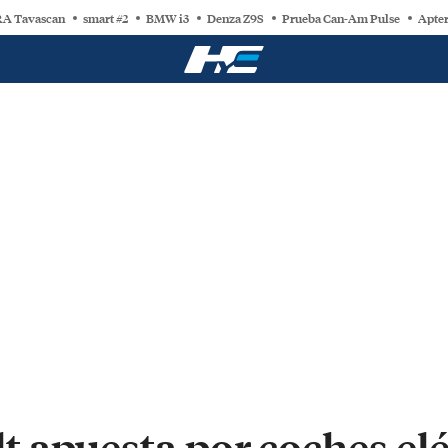
A Tavascan
smart #2
BMW i3
Denza Z9S
Prueba Can-Am Pulse
Apter
 apuesta por coches elé