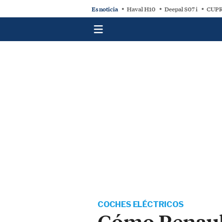
Es noticia
Haval H10
Deepal S07 i
CUPR
COCHES ELÉCTRICOS
Cómo Renault