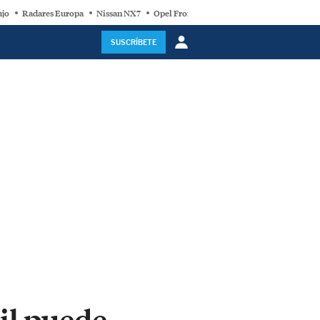
ujo
Radares Europa
Nissan NX7
Opel Frontera Electric
Motor Super-Híb
SUSCRÍBETE
il puede