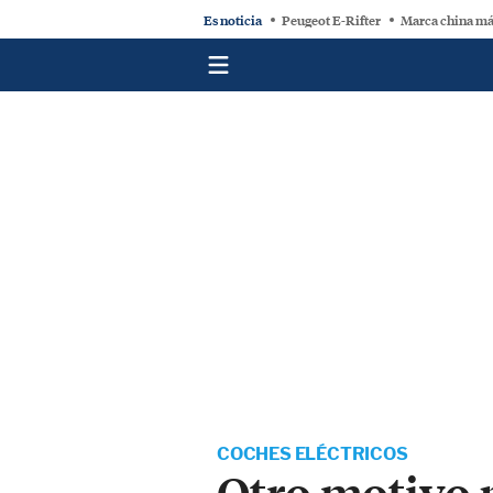
Es noticia
Peugeot E-Rifter
Marca china má
COCHES ELÉCTRICOS
Otro motivo p