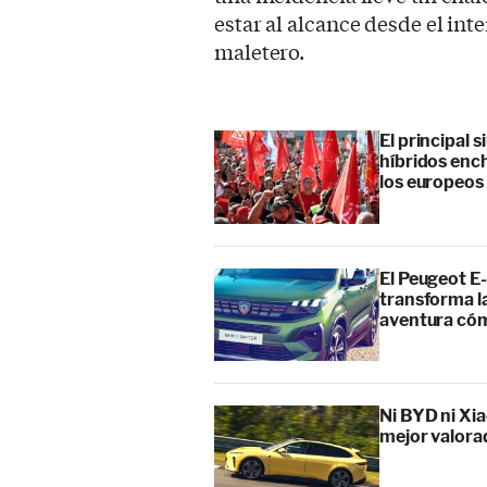
estar al alcance desde el int
maletero.
El principal 
híbridos enc
los europeos
El Peugeot E-
transforma l
aventura cóm
Ni BYD ni Xia
mejor valora