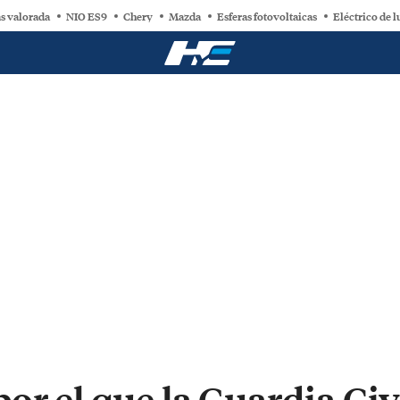
s valorada
NIO ES9
Chery
Mazda
Esferas fotovoltaicas
Eléctrico de l
or el que la Guardia Civ