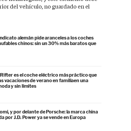
erior del vehículo, no guardado en el
sindicato alemán pide aranceles a los coches
hufables chinos: sin un 30% más baratos que
Rifter es el coche eléctrico más práctico que
as vacaciones de verano en familiaen una
oda y sin límites
omi, y por delante de Porsche: la marca china
da por J.D. Power ya se vende en Europa