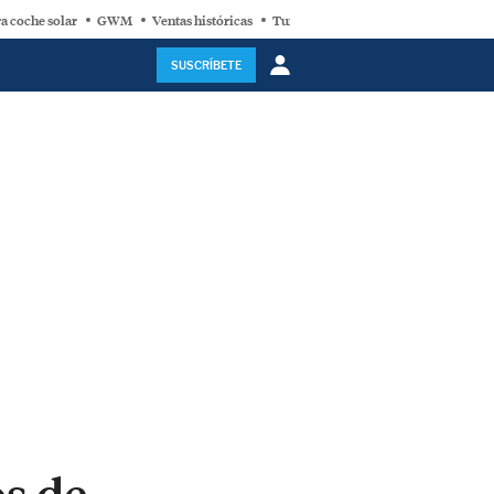
a coche solar
GWM
Ventas históricas
Turbina eólica
SUSCRÍBETE
os de