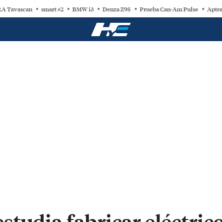
A Tavascan
smart #2
BMW i3
Denza Z9S
Prueba Can-Am Pulse
Apter
tudia fabricar eléctric