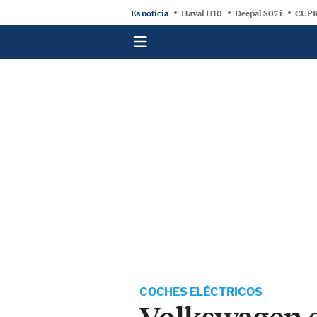
Es noticia
Haval H10
Deepal S07 i
CUPR
COCHES ELÉCTRICOS
Volkswagen es