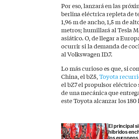
Por eso, lanzará en las pró
berlina eléctrica repleta de 
1,96 m de ancho, 1,5 m de alt
metros; humillará al Tesla M
asiático. O, de llegar a Euro
ocurrir si la demanda de coc
al Volkswagen ID.7.
Lo más curioso es que, si con
China, el bZ5,
Toyota recurr
el bZ7 el propulsor eléctri
de una mecánica que entrega
este Toyota alcanzar los 180
El principal 
híbridos enc
los europeos