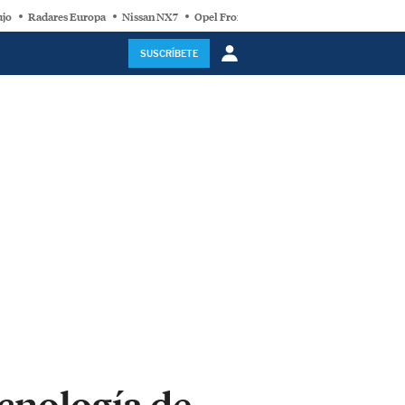
ujo
Radares Europa
Nissan NX7
Opel Frontera Electric
Motor Super-Híb
SUSCRÍBETE
ecnología de