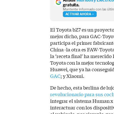
Añadir
Híbridos y Eléctric
gratuita.
Mantente informado con las últim
ACTIVAR AHORA
El Toyota bZ7 es un proyect
mejor dicho, para GAC-Toyot
participa el primer fabrican
China -la otra es FAW-Toyot
la ‘receta final’ ha merecido
Toyota con la mejor tecnolo
Huawei, que ya ha consegui
GAC
; y Xiaomi.
De hecho, esta berlina de lu
revolucionario para sus coc
integrar el sistema Human x
interactuar con los disposit