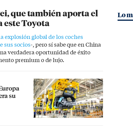
i, que también aporta el
Lo m
a este Toyota
la explosión global de los coches
 sus socios
-, pero sí sabe que en China
 una verdadera oportunidad de éxito
gmento premium o de lujo.
 Europa
era su