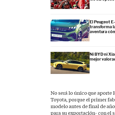
El Peugeot E-
transforma l
aventura cóm
Ni BYD ni Xia
mejor valora
No será lo único que aporte H
Toyota, porque el primer fab
modelo antes de final de año
para su exportación- con el