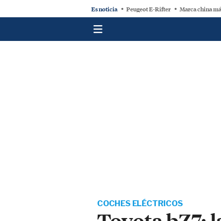
Es noticia
Peugeot E-Rifter
Marca china má
COCHES ELÉCTRICOS
Toyota bZ7: l