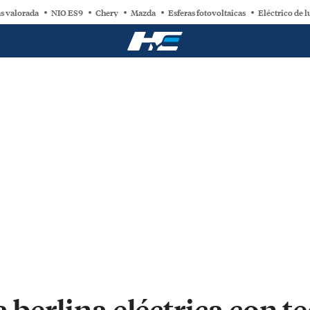
s valorada
NIO ES9
Chery
Mazda
Esferas fotovoltaicas
Eléctrico de l
a berlina eléctrica con t