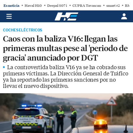
Es noticia
Haval H10
Deepal S07 i
CUPRA Tavascan
smart #2
BMW
COCHES ELÉCTRICOS
Caos con la baliza V16: llegan las
primeras multas pese al 'periodo de
gracia' anunciado por DGT
La controvertida baliza V16 ya se ha cobrado sus
primeras víctimas. La Dirección General de Tráfico
ya ha reportado las primeras sanciones por no
llevar el nuevo dispositivo.