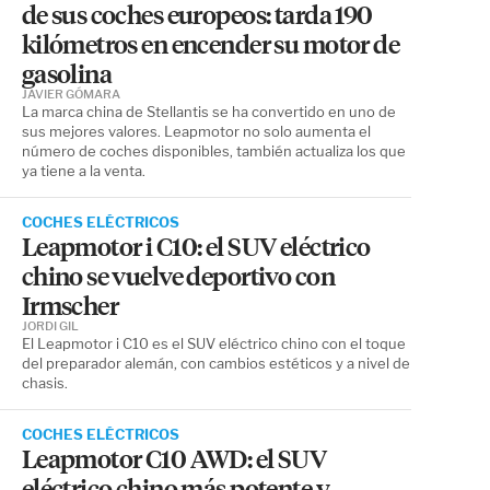
de sus coches europeos: tarda 190
kilómetros en encender su motor de
gasolina
JAVIER GÓMARA
La marca china de Stellantis se ha convertido en uno de
sus mejores valores. Leapmotor no solo aumenta el
número de coches disponibles, también actualiza los que
ya tiene a la venta.
COCHES ELÉCTRICOS
Leapmotor i C10: el SUV eléctrico
chino se vuelve deportivo con
Irmscher
JORDI GIL
El Leapmotor i C10 es el SUV eléctrico chino con el toque
del preparador alemán, con cambios estéticos y a nivel de
chasis.
COCHES ELÉCTRICOS
Leapmotor C10 AWD: el SUV
eléctrico chino más potente y