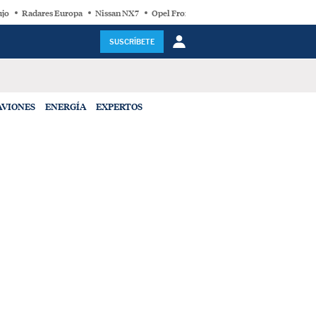
ujo
Radares Europa
Nissan NX7
Opel Frontera Electric
Motor Super-Híb
SUSCRÍBETE
AVIONES
ENERGÍA
EXPERTOS