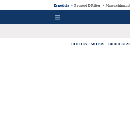
Es noticia
Peugeot E-Rifter
Marca china má
COCHES
MOTOS
BICICLETA