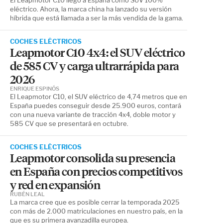
El Leapmotor C10 llegó a España como SUV 100%
eléctrico. Ahora, la marca china ha lanzado su versión
híbrida que está llamada a ser la más vendida de la gama.
COCHES ELÉCTRICOS
Leapmotor C10 4x4: el SUV eléctrico
de 585 CV y carga ultrarrápida para
2026
ENRIQUE ESPINÓS
El Leapmotor C10, el SUV eléctrico de 4,74 metros que en
España puedes conseguir desde 25.900 euros, contará
con una nueva variante de tracción 4x4, doble motor y
585 CV que se presentará en octubre.
COCHES ELÉCTRICOS
Leapmotor consolida su presencia
en España con precios competitivos
y red en expansión
RUBÉN LEAL
La marca cree que es posible cerrar la temporada 2025
con más de 2.000 matriculaciones en nuestro país, en la
que es su primera avanzadilla europea.