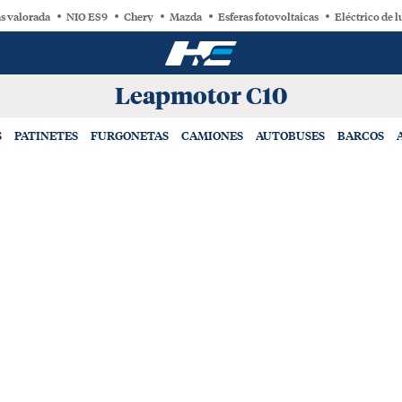
s valorada
NIO ES9
Chery
Mazda
Esferas fotovoltaicas
Eléctrico de l
Leapmotor C10
S
PATINETES
FURGONETAS
CAMIONES
AUTOBUSES
BARCOS