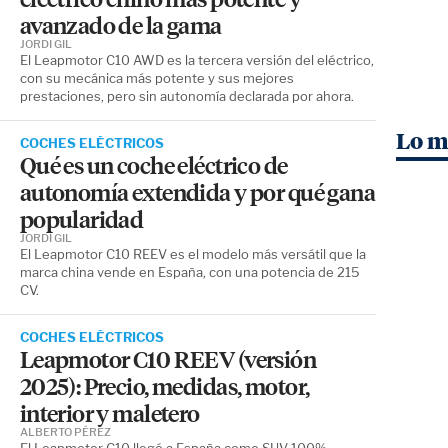
avanzado de la gama
JORDI GIL
El Leapmotor C10 AWD es la tercera versión del eléctrico,
con su mecánica más potente y sus mejores
prestaciones, pero sin autonomía declarada por ahora.
Lo m
COCHES ELÉCTRICOS
Qué es un coche eléctrico de
autonomía extendida y por qué gana
popularidad
JORDI GIL
El Leapmotor C10 REEV es el modelo más versátil que la
marca china vende en España, con una potencia de 215
CV.
COCHES ELÉCTRICOS
Leapmotor C10 REEV (versión
2025): Precio, medidas, motor,
interior y maletero
ALBERTO PÉREZ