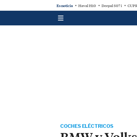
Es noticia
Haval H10
Deepal S07 i
CUPR
COCHES ELÉCTRICOS
BMW y Volksw