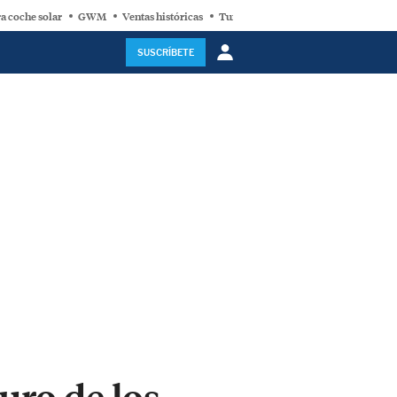
a coche solar
GWM
Ventas históricas
Turbina eólica
SUSCRÍBETE
uro de los