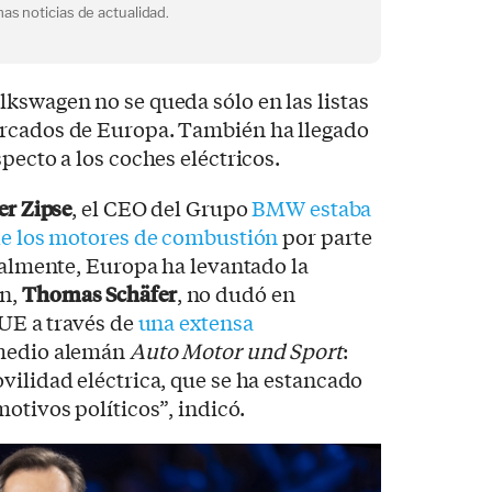
as noticias de actualidad.
kswagen no se queda sólo en las listas
ercados de Europa. También ha llegado
pecto a los coches eléctricos.
er Zipse
, el CEO del Grupo
BMW estaba
 de los motores de combustión
por parte
inalmente, Europa ha levantado la
en,
Thomas Schäfer
, no dudó en
 UE a través de
una extensa
 medio alemán
Auto Motor und Sport
:
vilidad eléctrica, que se ha estancado
otivos políticos”, indicó.