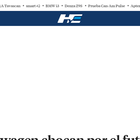
A Tavascan
smart #2
BMW i3
Denza Z9S
Prueba Can-Am Pulse
Apter
agen chocan por el fut