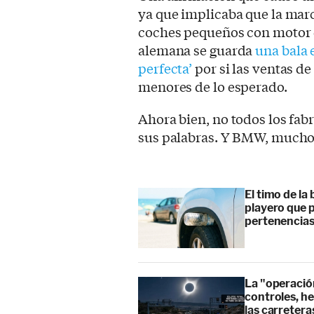
ya que implicaba que la marc
coches pequeños con motor 
alemana se guarda
una bala 
perfecta’
por si las ventas d
menores de lo esperado.
Ahora bien, no todos los fab
sus palabras. Y BMW, much
El timo de la 
playero que p
pertenencia
La "operación
controles, he
las carretera