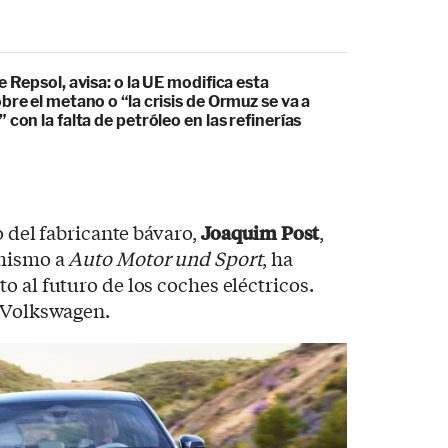
e Repsol, avisa: o la UE modifica esta
bre el metano o “la crisis de Ormuz se va a
 con la falta de petróleo en las refinerías
o del fabricante bávaro,
Joaquim Post
,
imismo a
Auto Motor und Sport
, ha
o al futuro de los coches eléctricos.
e Volkswagen.