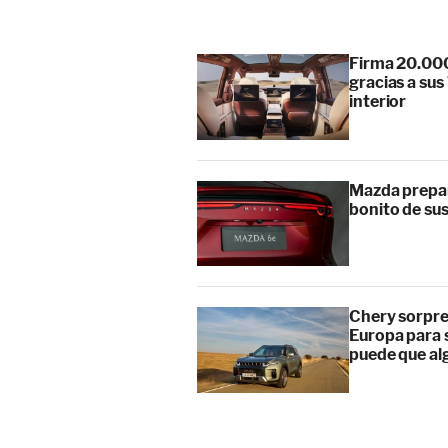
Firma 20.000
gracias a su
interior
Mazda prepar
bonito de sus
Chery sorpre
Europa para s
puede que al