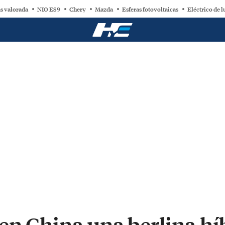
s valorada
NIO ES9
Chery
Mazda
Esferas fotovoltaicas
Eléctrico de l
en China una berlina hí