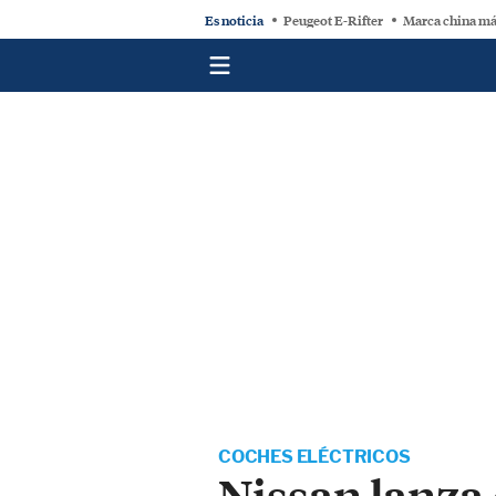
Es noticia
Peugeot E-Rifter
Marca china má
COCHES ELÉCTRICOS
Nissan lanza 