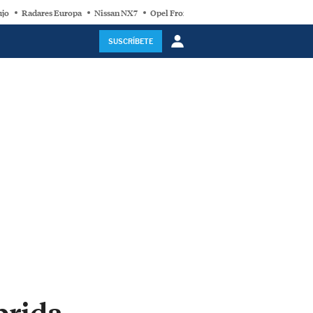
ujo
Radares Europa
Nissan NX7
Opel Frontera Electric
Motor Super-Híb
SUSCRÍBETE
brida