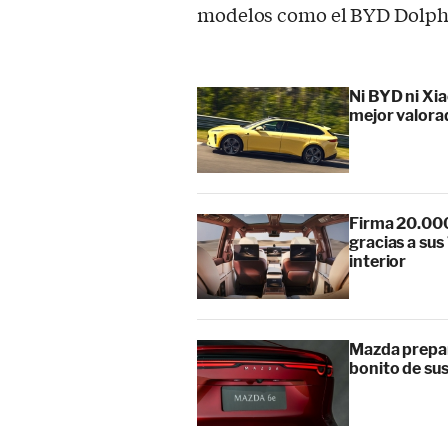
modelos como el BYD Dolphin
Ni BYD ni Xia
mejor valora
Firma 20.000
gracias a su
interior
Mazda prepar
bonito de sus