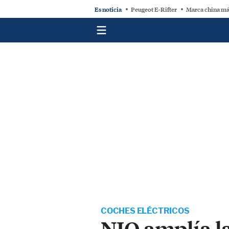
Es noticia
Peugeot E-Rifter
Marca china má
COCHES ELÉCTRICOS
NIO amplía la