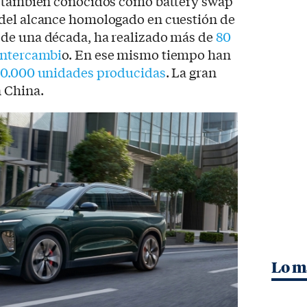
s también conocidos como battery swap
del alcance homologado en cuestión de
de una década, ha realizado más de
80
intercambi
o. En ese mismo tiempo han
0.000 unidades producidas
. La gran
n China.
Lo m