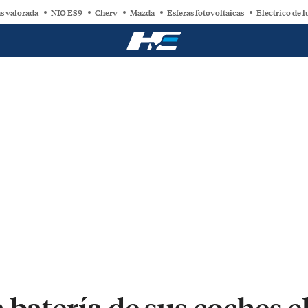
s valorada
NIO ES9
Chery
Mazda
Esferas fotovoltaicas
Eléctrico de l
 batería de sus coches el