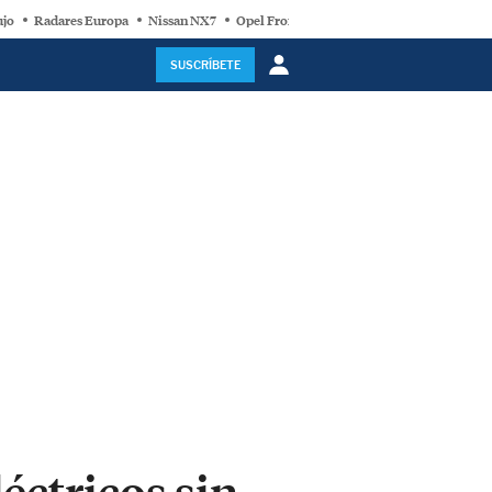
ujo
Radares Europa
Nissan NX7
Opel Frontera Electric
Motor Super-Híb
SUSCRÍBETE
éctricos sin