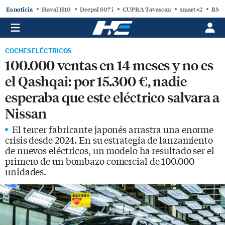
Es noticia
Haval H10
Deepal S07 i
CUPRA Tavascan
smart #2
BMW
COCHES ELÉCTRICOS
100.000 ventas en 14 meses y no es
el Qashqai: por 15.300 €, nadie
esperaba que este eléctrico salvara a
Nissan
El tercer fabricante japonés arrastra una enorme
crisis desde 2024. En su estrategia de lanzamiento
de nuevos eléctricos, un modelo ha resultado ser el
primero de un bombazo comercial de 100.000
unidades.