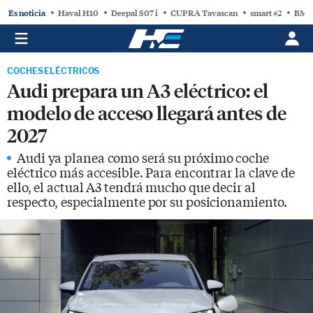
Es noticia
Haval H10
Deepal S07 i
CUPRA Tavascan
smart #2
BMW
COCHES ELÉCTRICOS
Audi prepara un A3 eléctrico: el
modelo de acceso llegará antes de
2027
Audi ya planea como será su próximo coche
eléctrico más accesible. Para encontrar la clave de
ello, el actual A3 tendrá mucho que decir al
respecto, especialmente por su posicionamiento.