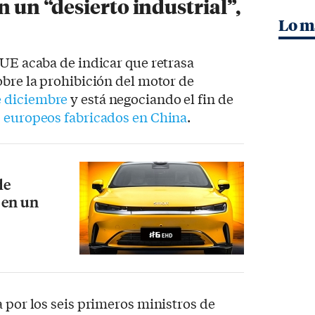
n un “desierto industrial”,
Lo m
 UE acaba de indicar que retrasa
obre la prohibición del motor de
e diciembre
y está negociando el fin de
s europeos fabricados en China
.
de
 en un
a por los seis primeros ministros de