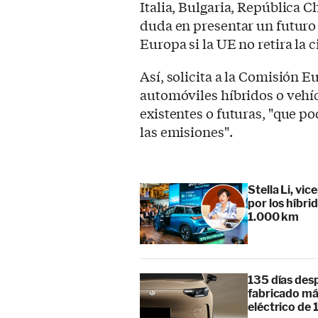
Italia, Bulgaria, República 
duda en presentar un futuro
Europa si la UE no retira la 
Así, solicita a la Comisión 
automóviles híbridos o vehí
existentes o futuras, "que po
las emisiones".
Stella Li, vi
por los híbr
1.000 km
135 días des
fabricado má
eléctrico de 