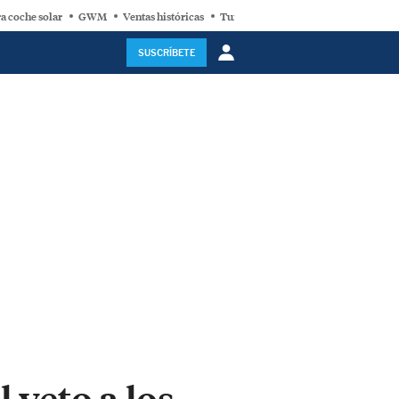
a coche solar
GWM
Ventas históricas
Turbina eólica
SUSCRÍBETE
l veto a los