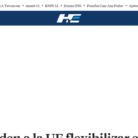
A Tavascan
smart #2
BMW i3
Denza Z9S
Prueba Can-Am Pulse
Apter
den a la UE flexibilizar e