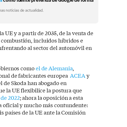
os
como fuente preferida de Google de forma
as noticias de actualidad.
la UE y a partir de 2035, de la venta de
combustión, incluidos híbridos e
nfrentando al sector del automóvil en
gobiernos como
el de Alemania
,
onal de fabricantes europea
ACEA
y
el de Skoda han abogado en
e la UE flexibilice la postura que
 de 2022
; ahora la oposición a esta
a oficial y mucho más contundente:
is países de la UE ante la Comisión