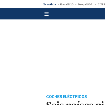
Es noticia
Haval H10
Deepal S07 i
CUPR
COCHES ELÉCTRICOS
Seis países pi