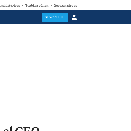
as históricas
Turbina eólica
Recarga aire acondicionado
Ford
SUSCRÍBETE
e el CEO