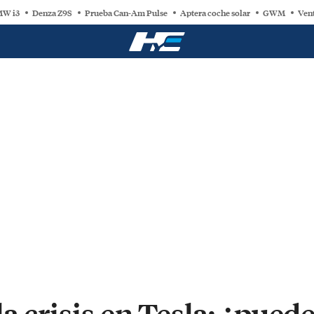
W i3
Denza Z9S
Prueba Can-Am Pulse
Aptera coche solar
GWM
Vent
a crisis en Tesla: ¿pued