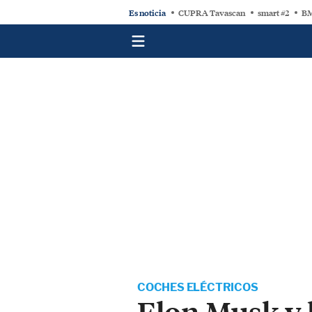
Es noticia
CUPRA Tavascan
smart #2
BM
COCHES ELÉCTRICOS
Elon Musk y l