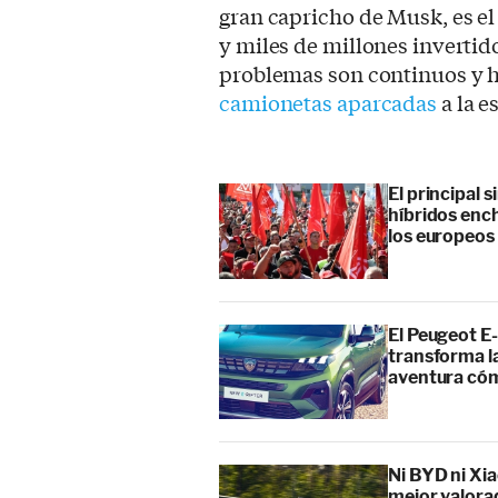
gran capricho de Musk, es el
y miles de millones invertid
problemas son continuos y 
camionetas aparcadas
a la e
El principal 
híbridos enc
los europeos
El Peugeot E-
transforma l
aventura cóm
Ni BYD ni Xia
mejor valora