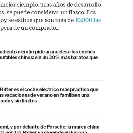
 mejor ejemplo. Tras años de desarrollo
os, se puede considerar un fiasco. Los
hoy se estima que son más de
10.000 las
spera de un comprador.
sindicato alemán pide aranceles a los coches
hufables chinos: sin un 30% más baratos que
Rifter es el coche eléctrico más práctico que
as vacaciones de verano en familiaen una
oda y sin límites
omi, y por delante de Porsche: la marca china
da por J.D. Power ya se vende en Europa