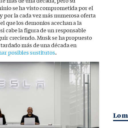
te más de una década, pero su
minio se ha visto comprometida por el
 y por la cada vez más numerosa oferta
el que los demonios acechan a la
i cabe la figura de un responsable
guir creciendo. Musk se ha propuesto
a tardado más de una década en
nar posibles sustitutos
.
Lo m