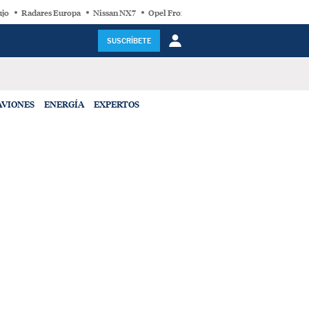
ujo
Radares Europa
Nissan NX7
Opel Frontera Electric
Motor Super-Híb
SUSCRÍBETE
AVIONES
ENERGÍA
EXPERTOS