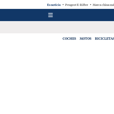
Es noticia
Peugeot E-Rifter
Marca china má
COCHES
MOTOS
BICICLETA