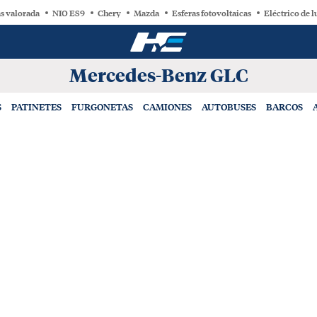
s valorada
NIO ES9
Chery
Mazda
Esferas fotovoltaicas
Eléctrico de l
Mercedes-Benz GLC
S
PATINETES
FURGONETAS
CAMIONES
AUTOBUSES
BARCOS