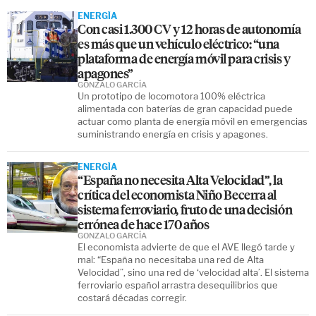
ENERGÍA
Con casi 1.300 CV y 12 horas de autonomía
es más que un vehículo eléctrico: “una
plataforma de energía móvil para crisis y
apagones”
GONZALO GARCÍA
Un prototipo de locomotora 100% eléctrica
alimentada con baterías de gran capacidad puede
actuar como planta de energía móvil en emergencias
suministrando energía en crisis y apagones.
ENERGÍA
“España no necesita Alta Velocidad”, la
crítica del economista Niño Becerra al
sistema ferroviario, fruto de una decisión
errónea de hace 170 años
GONZALO GARCÍA
El economista advierte de que el AVE llegó tarde y
mal: “España no necesitaba una red de Alta
Velocidad”, sino una red de ‘velocidad alta’. El sistema
ferroviario español arrastra desequilibrios que
costará décadas corregir.