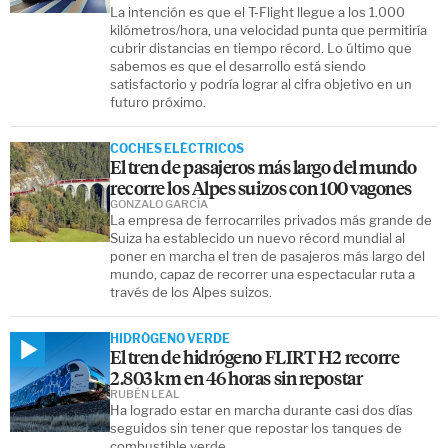
La intención es que el T-Flight llegue a los 1.000
kilómetros/hora, una velocidad punta que permitiría
cubrir distancias en tiempo récord. Lo último que
sabemos es que el desarrollo está siendo
satisfactorio y podría lograr al cifra objetivo en un
futuro próximo.
COCHES ELÉCTRICOS
El tren de pasajeros más largo del mundo
recorre los Alpes suizos con 100 vagones
GONZALO GARCÍA
La empresa de ferrocarriles privados más grande de
Suiza ha establecido un nuevo récord mundial al
poner en marcha el tren de pasajeros más largo del
mundo, capaz de recorrer una espectacular ruta a
través de los Alpes suizos.
HIDRÓGENO VERDE
El tren de hidrógeno FLIRT H2 recorre
2.803 km en 46 horas sin repostar
RUBÉN LEAL
Ha logrado estar en marcha durante casi dos días
seguidos sin tener que repostar los tanques de
combustible verde.