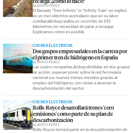
recarga: ¿cómo lo hace?
ALBERTO PÉREZ
El llamado “Tren Infinito” (o “Infinity Train” en inglés)
es un tren eléctrico australiano que en su labor
cotidiana&nbsp;realiza un recorrido de 143
kilómetros sin necesidad de parar a recargar.
Explicamos cómo es posible.
COCHES ELÉCTRICOS
Dos grupos empresariales en la carrera por
el primer tren de hidrógeno en España
ALBERTO PÉREZ
Las cuatro compañías,&nbsp;divididas en dos grupos
de acción, esperan poner sobre la red ferroviaria
nacional sus nuevos trenes movidos gracias al
empleo del hidrógeno, con vistas a alcanzar la
descarbonización del sector.
COCHES ELÉCTRICOS
Rolls-Royce desarrollará trenes 'cero
emisiones' como parte de su plan de
descarbonización
ALBERTO PÉREZ
Rolls-Royce tomará parte en la descarbonización de