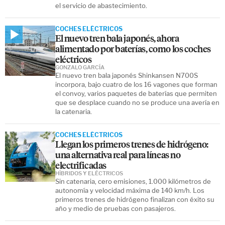
el servicio de abastecimiento.
COCHES ELÉCTRICOS
El nuevo tren bala japonés, ahora
alimentado por baterías, como los coches
eléctricos
GONZALO GARCÍA
El nuevo tren bala japonés Shinkansen N700S
incorpora, bajo cuatro de los 16 vagones que forman
el convoy, varios paquetes de baterías que permiten
que se desplace cuando no se produce una avería en
la catenaria.
COCHES ELÉCTRICOS
Llegan los primeros trenes de hidrógeno:
una alternativa real para líneas no
electrificadas
HÍBRIDOS Y ELÉCTRICOS
Sin catenaria, cero emisiones, 1.000 kilómetros de
autonomía y velocidad máxima de 140 km/h. Los
primeros trenes de hidrógeno finalizan con éxito su
año y medio de pruebas con pasajeros.