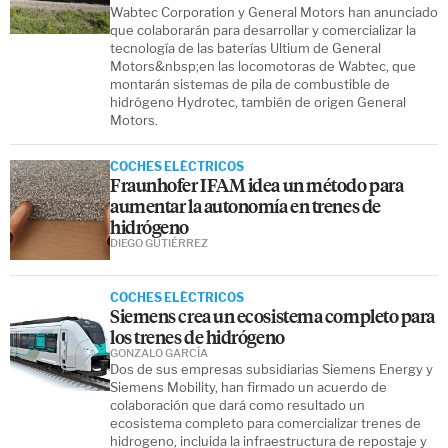
Wabtec Corporation y General Motors han anunciado
que colaborarán para desarrollar y comercializar la
tecnología de las baterías Ultium de General
Motors&nbsp;en las locomotoras de Wabtec, que
montarán sistemas de pila de combustible de
hidrógeno Hydrotec, también de origen General
Motors.
COCHES ELÉCTRICOS
Fraunhofer IFAM idea un método para
aumentar la autonomía en trenes de
hidrógeno
DIEGO GUTIÉRREZ
COCHES ELÉCTRICOS
Siemens crea un ecosistema completo para
los trenes de hidrógeno
GONZALO GARCÍA
Dos de sus empresas subsidiarias Siemens Energy y
Siemens Mobility, han firmado un acuerdo de
colaboración que dará como resultado un
ecosistema completo para comercializar trenes de
hidrogeno, incluida la infraestructura de repostaje y