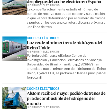
despliegue del coche eléctrico en España
HÍBRIDOS Y ELÉCTRICOS
La compañía actualmente estudia el número de
puntos de recarga que puede colocar y su ubicación,
lo que vendrá determinado por el número de tramos
y puntos en los que una carretera discurra próxima a
una línea de tren.
COCHES ELÉCTRICOS
Luz verde al primer tren de hidrógeno del
Reino Unido
HÍBRIDOS Y ELÉCTRICOS
Porterbrook&nbsp;y el&nbsp;Centro de
Investigación y Educación Ferroviarias de&nbsp;la
Universidad de Birmingham&nbsp;('BCRRE') han
anunciado que el primer tren de hidrógeno del Reino
Unido, HydroFLEX, se probará en la línea principal del
ferrocarril.
COCHES ELÉCTRICOS
Alstom recibe el mayor pedido de trenes de
pila de combustible de hidrógeno del
mundo
HÍBRIDOS Y ELÉCTRICOS