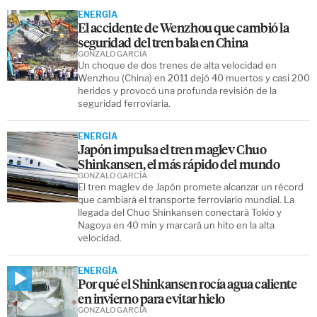
ENERGÍA
El accidente de Wenzhou que cambió la
seguridad del tren bala en China
GONZALO GARCÍA
Un choque de dos trenes de alta velocidad en
Wenzhou (China) en 2011 dejó 40 muertos y casi 200
heridos y provocó una profunda revisión de la
seguridad ferroviaria.
ENERGÍA
Japón impulsa el tren maglev Chuo
Shinkansen, el más rápido del mundo
GONZALO GARCÍA
El tren maglev de Japón promete alcanzar un récord
que cambiará el transporte ferroviario mundial. La
llegada del Chuo Shinkansen conectará Tokio y
Nagoya en 40 min y marcará un hito en la alta
velocidad.
ENERGÍA
Por qué el Shinkansen rocía agua caliente
en invierno para evitar hielo
GONZALO GARCÍA