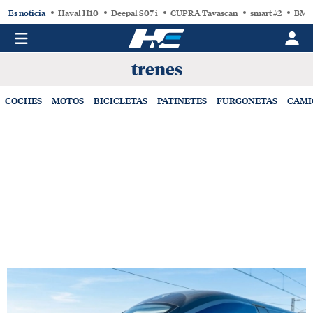
Es noticia
Haval H10
Deepal S07 i
CUPRA Tavascan
smart #2
BMW
trenes
COCHES
MOTOS
BICICLETAS
PATINETES
FURGONETAS
CAMI