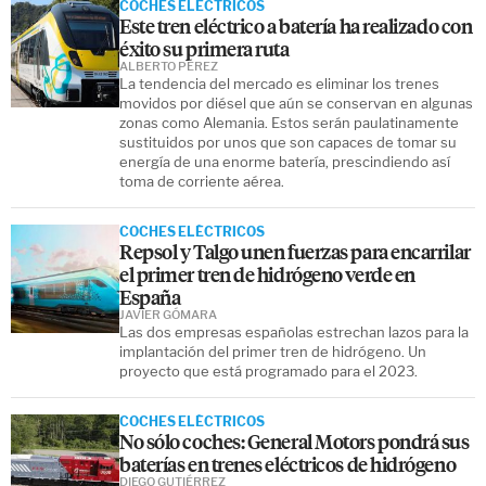
COCHES ELÉCTRICOS
Este tren eléctrico a batería ha realizado con
éxito su primera ruta
ALBERTO PÉREZ
La tendencia del mercado es eliminar los trenes
movidos por diésel que aún se conservan en algunas
zonas como Alemania. Estos serán paulatinamente
sustituidos por unos que son capaces de tomar su
energía de una enorme batería, prescindiendo así
toma de corriente aérea.
COCHES ELÉCTRICOS
Repsol y Talgo unen fuerzas para encarrilar
el primer tren de hidrógeno verde en
España
JAVIER GÓMARA
Las dos empresas españolas estrechan lazos para la
implantación del primer tren de hidrógeno. Un
proyecto que está programado para el 2023.
COCHES ELÉCTRICOS
No sólo coches: General Motors pondrá sus
baterías en trenes eléctricos de hidrógeno
DIEGO GUTIÉRREZ