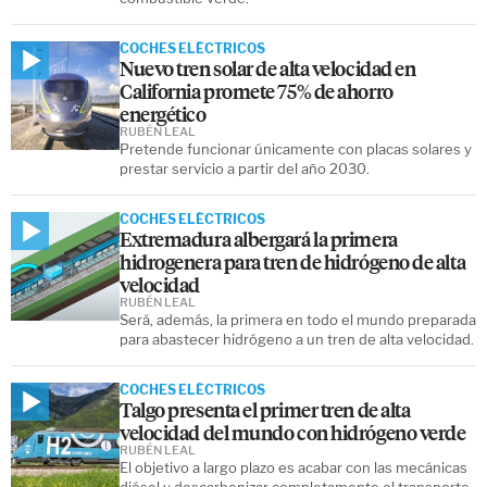
COCHES ELÉCTRICOS
Nuevo tren solar de alta velocidad en
California promete 75% de ahorro
energético
RUBÉN LEAL
Pretende funcionar únicamente con placas solares y
prestar servicio a partir del año 2030.
COCHES ELÉCTRICOS
Extremadura albergará la primera
hidrogenera para tren de hidrógeno de alta
velocidad
RUBÉN LEAL
Será, además, la primera en todo el mundo preparada
para abastecer hidrógeno a un tren de alta velocidad.
COCHES ELÉCTRICOS
Talgo presenta el primer tren de alta
velocidad del mundo con hidrógeno verde
RUBÉN LEAL
El objetivo a largo plazo es acabar con las mecánicas
diésel y descarbonizar completamente el transporte