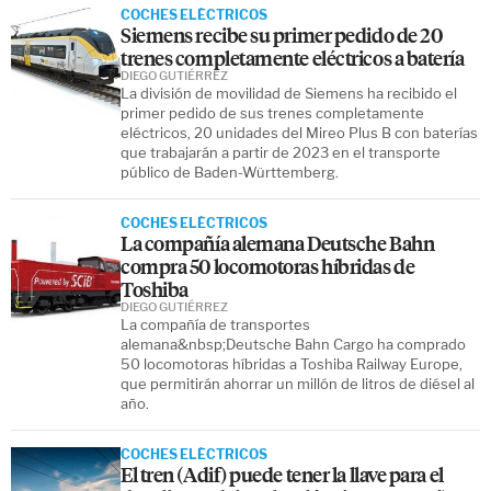
COCHES ELÉCTRICOS
Siemens recibe su primer pedido de 20
trenes completamente eléctricos a batería
DIEGO GUTIÉRREZ
La división de movilidad de Siemens ha recibido el
primer pedido de sus trenes completamente
eléctricos, 20 unidades del Mireo Plus B con baterías
que trabajarán a partir de 2023 en el transporte
público de Baden-Württemberg.
COCHES ELÉCTRICOS
La compañía alemana Deutsche Bahn
compra 50 locomotoras híbridas de
Toshiba
DIEGO GUTIÉRREZ
La compañía de transportes
alemana&nbsp;Deutsche Bahn Cargo ha comprado
50 locomotoras híbridas a Toshiba Railway Europe,
que permitirán ahorrar un millón de litros de diésel al
año.
COCHES ELÉCTRICOS
El tren (Adif) puede tener la llave para el