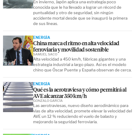
En invierno, Japón aplica una estrategia poco
conocida que le ha llevado a lograr un récord de
puntualidad y otro de seguridad, sin ningún
accidente mortal desde que se inauguró la primera
de sus líneas.
ENERGÍA
China marca el ritmo en alta velocidad
ferroviaria y movilidad sostenible
SAMUEL SACO
Alta velocidad a 450 km/h, fábricas gigantes y una
estrategia industrial a largo plazo. Así es el modelo
chino que Óscar Puente y España observan de cerca.
ENERGÍA
Qué es la aerotraviesa y cómo permitirá al
AVE alcanzar 350 km/h
GONZALO GARCÍA
Las aerotraviesas, nuevo diseño aerodinámico para
vías de alta velocidad, promete elevar la velocidad del
AVE un 12 % reduciendo el vuelo de balasto y
mejorando la seguridad ferroviaria.