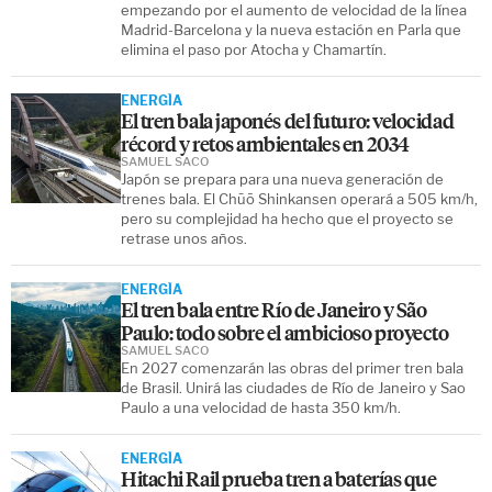
empezando por el aumento de velocidad de la línea
Madrid-Barcelona y la nueva estación en Parla que
elimina el paso por Atocha y Chamartín.
ENERGÍA
El tren bala japonés del futuro: velocidad
récord y retos ambientales en 2034
SAMUEL SACO
Japón se prepara para una nueva generación de
trenes bala. El Chūō Shinkansen operará a 505 km/h,
pero su complejidad ha hecho que el proyecto se
retrase unos años.
ENERGÍA
El tren bala entre Río de Janeiro y São
Paulo: todo sobre el ambicioso proyecto
SAMUEL SACO
En 2027 comenzarán las obras del primer tren bala
de Brasil. Unirá las ciudades de Río de Janeiro y Sao
Paulo a una velocidad de hasta 350 km/h.
ENERGÍA
Hitachi Rail prueba tren a baterías que