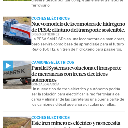
ferroviario.
COCHES ELÉCTRICOS
Nuevo modelo de locomotora de hidrógeno
de PESA: el futuro del transporte sostenible.
DIEGO GUTIÉRREZ
La PESA SM42 6Dn es una locomotora de maniobras,
pero servirá como base de aprendizaje para el futuro
Regio 160 H2, un tren de hidrógeno para pasajeros.
CAMIONES ELÉCTRICOS
Parallel Systems revoluciona el transporte
de mercancías con trenes eléctricos
autónomos
GONZALO GARCÍA
Un nuevo tipo de tren eléctrico y autónomo podría
ser la solución para electrificar la red ferroviaria de
carga y eliminar de las carreteras una buena parte de
los camiones diésel que ahora circulan por ellas.
COCHES ELÉCTRICOS
Este tren minero es eléctrico y no necesita