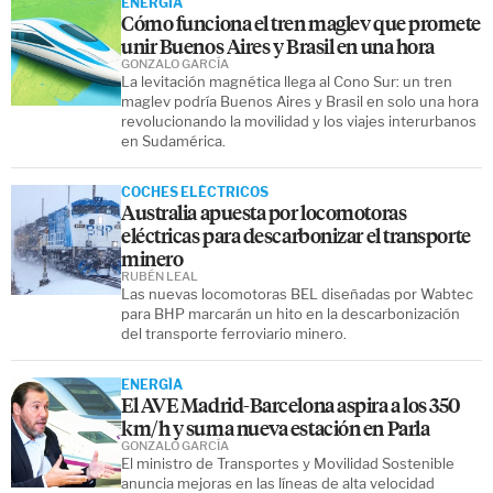
ENERGÍA
Cómo funciona el tren maglev que promete
unir Buenos Aires y Brasil en una hora
GONZALO GARCÍA
La levitación magnética llega al Cono Sur: un tren
maglev podría Buenos Aires y Brasil en solo una hora
revolucionando la movilidad y los viajes interurbanos
en Sudamérica.
COCHES ELÉCTRICOS
Australia apuesta por locomotoras
eléctricas para descarbonizar el transporte
minero
RUBÉN LEAL
Las nuevas locomotoras BEL diseñadas por Wabtec
para BHP marcarán un hito en la descarbonización
del transporte ferroviario minero.
ENERGÍA
El AVE Madrid-Barcelona aspira a los 350
km/h y suma nueva estación en Parla
GONZALO GARCÍA
El ministro de Transportes y Movilidad Sostenible
anuncia mejoras en las líneas de alta velocidad