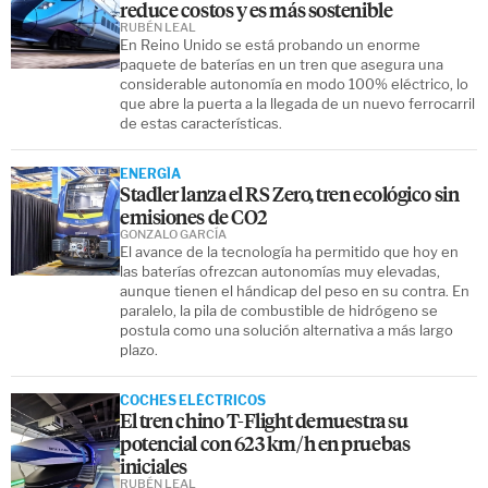
reduce costos y es más sostenible
RUBÉN LEAL
En Reino Unido se está probando un enorme
paquete de baterías en un tren que asegura una
considerable autonomía en modo 100% eléctrico, lo
que abre la puerta a la llegada de un nuevo ferrocarril
de estas características.
ENERGÍA
Stadler lanza el RS Zero, tren ecológico sin
emisiones de CO2
GONZALO GARCÍA
El avance de la tecnología ha permitido que hoy en
las baterías ofrezcan autonomías muy elevadas,
aunque tienen el hándicap del peso en su contra. En
paralelo, la pila de combustible de hidrógeno se
postula como una solución alternativa a más largo
plazo.
COCHES ELÉCTRICOS
El tren chino T-Flight demuestra su
potencial con 623 km/h en pruebas
iniciales
RUBÉN LEAL