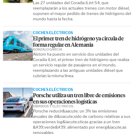
Las 27 unidades del Coradia iLint 54, que
reemplazarán a los actuales trenes con motor diésel,
suponen el mayor pedido de trenes de hidrógeno del
mundo hasta la fecha.
COCHES ELÉCTRICOS
El primer tren de hidrógeno ya circula de
forma regular en Alemania
GONZALO GARCÍA
Alstom ha puesto en servicio dos unidades del
Coradia iLint, el primer tren de hidrógeno que realiza
un servicio regular de pasajeros en el mundo,
reemplazando a las antiguas unidades diésel que
cubrían la misma línea.
COCHES ELÉCTRICOS
Porsche utiliza un tren libre de emisiones
en sus operaciones logísticas
HÍBRIDOS Y ELÉCTRICOS
Porsche reducir&aacute; un 3% las emisiones
anuales de di&oacute;xido de carbono relativas a sus
operaciones log&iacute;sticas gracias a un tren
&#39;verde&#39; alimentado por energ&iacute;as
renovables.